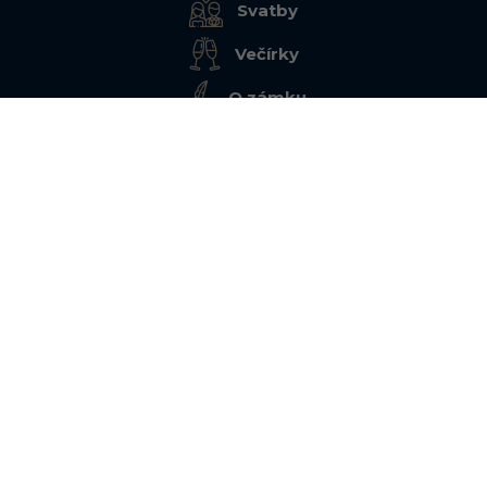
Svatby
Večírky
O zámku
Relax v okolí