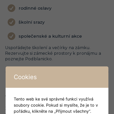
rodinné oslavy
školní srazy
společenské a kulturní akce
Uspořádejte školení a večírky na zámku.
Rezervujte si zámecké prostory k pronájmu a
poznejte Podblanicko.
Cookies
Atraktivní zázemí
Tento web ke své správné funkci využívá
soubory cookie. Pokud si myslíte, že je to v
Zámek Libouň nabízí k pronájmu prostorné
pořádku, klikněte na „Přijmout všechny“.