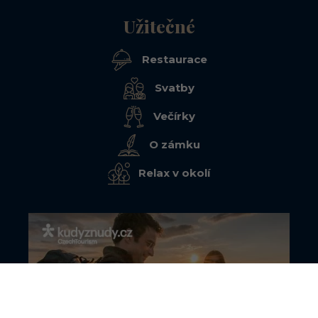
Užitečné
Restaurace
Svatby
Večírky
O zámku
Relax v okolí