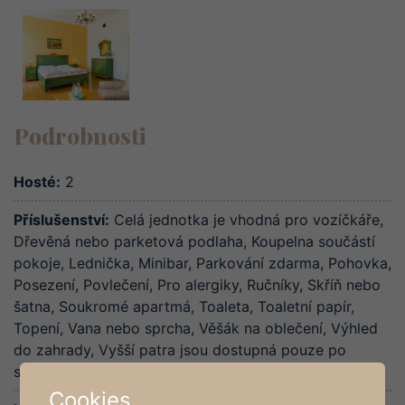
Podrobnosti
Hosté:
2
Příslušenství:
Celá jednotka je vhodná pro vozíčkáře
,
Dřevěná nebo parketová podlaha
,
Koupelna součástí
pokoje
,
Lednička
,
Minibar
,
Parkování zdarma
,
Pohovka
,
Posezení
,
Povlečení
,
Pro alergiky
,
Ručníky
,
Skříň nebo
šatna
,
Soukromé apartmá
,
Toaleta
,
Toaletní papír
,
Topení
,
Vana nebo sprcha
,
Věšák na oblečení
,
Výhled
do zahrady
,
Vyšší patra jsou dostupná pouze po
schodech
,
Zásuvka u postele
Cookies