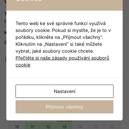
Velikost:
30m²
Typ postele:
1x velká manželská postel a možnost 1x
přistýlka
Tento web ke své správné funkci využívá
soubory cookie. Pokud si myslíte, že je to v
Kategorie:
Zámecké apartmány
pořádku, klikněte na „Přijmout všechny“.
Cena začína na:
2 100
Kč
za noc
Kliknutím na „Nastavení“ si také můžete
vybrat, jaké soubory cookie chcete.
Dostupnost
Přečtěte si naše zásady používání souborů
cookie
<Dříve
Nyní
Později>
Nastavení
po
út
st
čt
pá
so
ne
Přijmout všechny
1
2
3
4
5
6
7
8
9
10
11
12
13
14
15
16