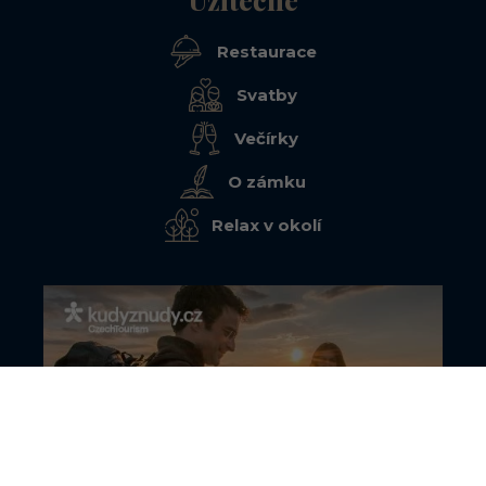
Restaurace
Svatby
Večírky
O zámku
Relax v okolí