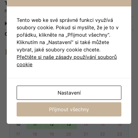
Typ postele:
1x rozkládací pohovka a 1x extra velká
manželská postel
Tento web ke své správné funkci využívá
Kategorie:
Zámecké apartmány
soubory cookie. Pokud si myslíte, že je to v
Cena začína na:
2 350
Kč
za noc
pořádku, klikněte na „Přijmout všechny“.
Kliknutím na „Nastavení“ si také můžete
Dostupnost
vybrat, jaké soubory cookie chcete.
Přečtěte si naše zásady používání souborů
cookie
<Dříve
Nyní
Později>
Nastavení
po
út
st
čt
pá
so
ne
1
2
Přijmout všechny
3
4
5
6
7
8
9
10
11
12
13
14
15
16
17
18
19
20
21
22
23