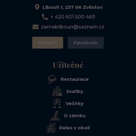
Libouň 1, 257 06 Zvěstov
+ 420 601 500 469
zamekliboun@seznam.cz
Kontakt
Facebook
Užitečné
Restaurace
Svatby
Večírky
O zámku
Relax v okolí