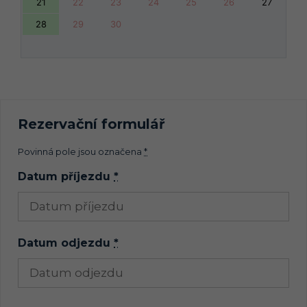
21
22
23
24
25
26
27
28
29
30
Rezervační formulář
Povinná pole jsou označena
*
Datum příjezdu
*
Datum odjezdu
*